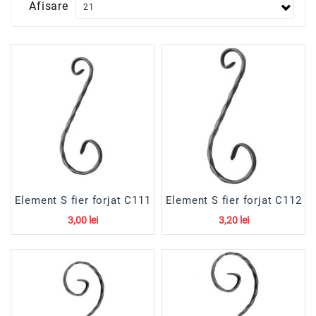
Afisare
Tevi/Profile
Amprentate
Panouri
Bordurate
Panouri
Sandwich
Termoizolante
Porti
Aluminiu
Policarbonat
Element S fier forjat C111
Element S fier forjat C112
3,00 lei
3,20 lei
Gratare
Si
Trepte
Zincate
Vopsea/Patina/Consumabile