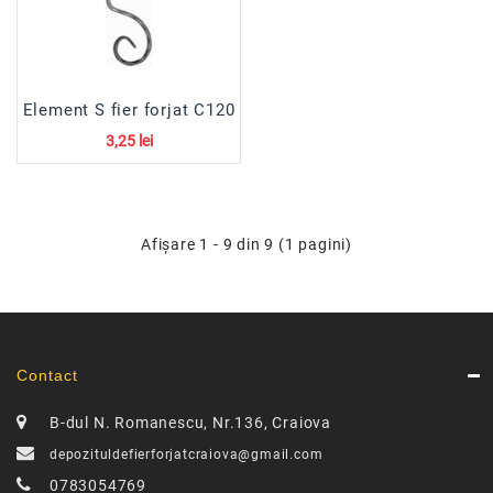
Element S fier forjat C120
3,25 lei
Afişare 1 - 9 din 9 (1 pagini)
Contact
B-dul N. Romanescu, Nr.136, Craiova
depozituldefierforjatcraiova@gmail.com
0783054769