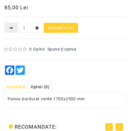
Materiale
85,00 Lei
De
Constructii
Diverse
Adaugă În Coş
0 Opinii
Spune-ţi opinia
Facebook
Twitter
Descriere
Opinii (0)
Panou bordurat verde 1700x2500 mm
RECOMANDATE: