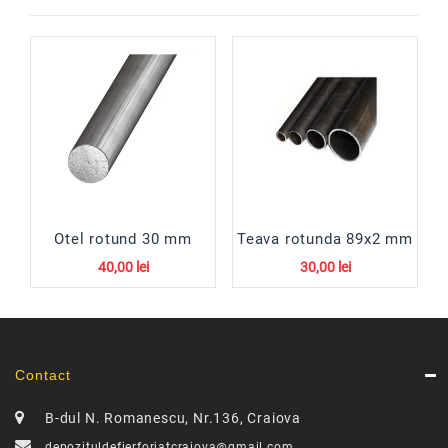
Otel rotund 30 mm
Teava rotunda 89x2 mm
40,00 lei
30,00 lei
Contact
B-dul N. Romanescu, Nr.136, Craiova
depozituldefierforjatcraiova@gmail.com